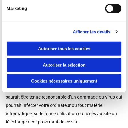
consentement de leurs auteurs ou de leurs ayants-droit,
Marketing
est illicite. Les éléments de ce site ne peuvent être vendus
ou commercialisés dans un but lucratif.
Afficher les détails
5/ Responsabilité
Autoriser tous les cookies
Orange et toutes sociétés ayant contribué à la création et
à la mise en place de ce site ne peuvent être tenues pour
Autoriser la sélection
responsable d’éventuels dommages, coûts, pertes, directs,
accidentels ou indirects ou pour tout autre risque faisant
Cookies nécessaires uniquement
suite à votre accès ou utilisation de ce site. Orange ne
saurait être tenue responsable d’un dommage ou virus qui
pourrait infecter votre ordinateur ou tout matériel
informatique, suite à une utilisation ou accès au site ou
téléchargement provenant de ce site.