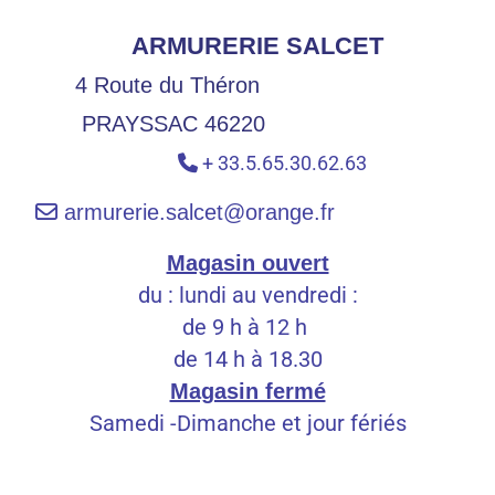
ARMURERIE SALCET
4 Route du Théron
PRAYSSAC 46220
+ 33.5.65.30.62.63


armurerie.salcet@orange.fr
Magasin ouvert
du : lundi au vendredi :
de 9 h à 12 h
de 14 h à 18.30
Magasin fermé
Samedi -Dimanche et jour fériés