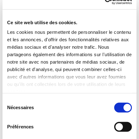
Ce site web utilise des cookies.
Les cookies nous permettent de personnaliser le contenu
et les annonces, d'offrir des fonctionnalités relatives aux
médias sociaux et d'analyser notre trafic. Nous
partageons également des informations sur l'utilisation de
notre site avec nos partenaires de médias sociaux, de
publicité et d'analyse, qui peuvent combiner celles-ci
COUTEAUX PAT MITCHELL
avec d'autres informations que vous leur avez fournies
ou qu'ils ont collectées lors de votre utilisation de leurs
services.
Sélection
Historique :
du COUTEAU
PAT MITCHELL
Nécessaires
du
dans un fourreau en cuir marron d' origine.
consentement
Il s' agit d' un couteau fabriqué à la main à
Préférences
partir des années 1970 par le mari et la