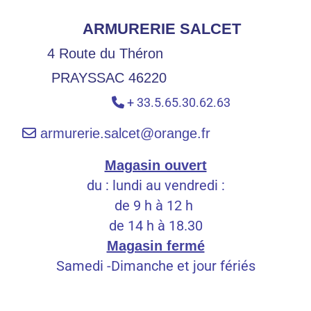
ARMURERIE SALCET
4 Route du Théron
PRAYSSAC 46220
+ 33.5.65.30.62.63


armurerie.salcet@orange.fr
Magasin ouvert
du : lundi au vendredi :
de 9 h à 12 h
de 14 h à 18.30
Magasin fermé
Samedi -Dimanche et jour fériés