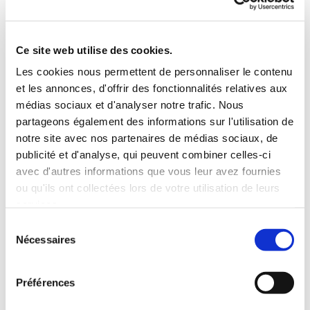
Ce site web utilise des cookies.
Les cookies nous permettent de personnaliser le contenu
et les annonces, d'offrir des fonctionnalités relatives aux
médias sociaux et d'analyser notre trafic. Nous
partageons également des informations sur l'utilisation de
notre site avec nos partenaires de médias sociaux, de
publicité et d'analyse, qui peuvent combiner celles-ci
COUTEAUX PAT MITCHELL
avec d'autres informations que vous leur avez fournies
ou qu'ils ont collectées lors de votre utilisation de leurs
services.
Sélection
Historique :
du COUTEAU
PAT MITCHELL
Nécessaires
du
dans un fourreau en cuir marron d' origine.
consentement
Il s' agit d' un couteau fabriqué à la main à
Préférences
partir des années 1970 par le mari et la